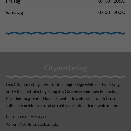
Freitag
07:00 - 20:00
Samstag
07:00 - 20:00
Citymarketing
Das Citymarketing steht für die langfristige Weiterentwicklung
und Attraktivitätssteigerung des Gesamterlebnisses Innenstadt
Brandenburg an der Havel. Sowohl Einwohner als auch Gäste
sollen ein erlebbares und attraktives Stadtzentrum wahrnehmen.
0 33 81 - 79 63 60
cm@stg-brandenburg.de