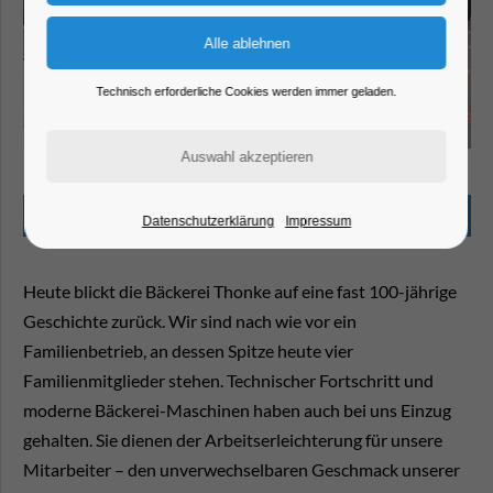
Technisch erforderliche Cookies werden immer geladen.
Bäcker Thonke
Beschreibung
Datenschutzerklärung
Impressum
Heute blickt die Bäckerei Thonke auf eine fast 100-jährige
Geschichte zurück. Wir sind nach wie vor ein
Familienbetrieb, an dessen Spitze heute vier
Familienmitglieder stehen. Technischer Fortschritt und
moderne Bäckerei-Maschinen haben auch bei uns Einzug
gehalten. Sie dienen der Arbeitserleichterung für unsere
Mitarbeiter – den unverwechselbaren Geschmack unserer