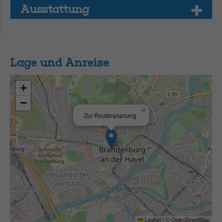
Aus­stat­tung
Lage und Anreise
+
−
×
Zur Routenplanung
Leaflet
|
©
OpenStreetMap