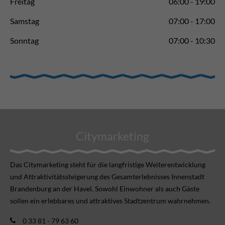
Freitag
06:00 - 19:00
Samstag
07:00 - 17:00
Sonntag
07:00 - 10:30
Citymarketing
Das Citymarketing steht für die langfristige Weiterentwicklung
und Attraktivitätssteigerung des Gesamterlebnisses Innenstadt
Brandenburg an der Havel. Sowohl Einwohner als auch Gäste
sollen ein erlebbares und attraktives Stadtzentrum wahrnehmen.
0 33 81 - 79 63 60