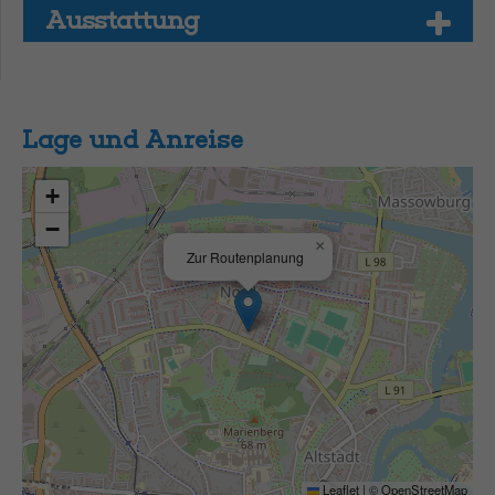
Aus­stat­tung
Lage und Anreise
+
−
×
Zur Routenplanung
Leaflet
|
©
OpenStreetMap