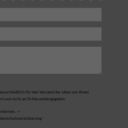
usschließlich für den Versand der oben von Ihnen
t und nicht an Dritte weitergegeben.
rkennen. ->
Datenschutzvereinbarung.
*