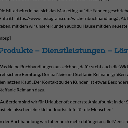
Die Mitarbeiterin hat sich das Marketing auf die Fahnen geschrie
Auftritt: https://www.instagram.com/wichernbuchhandlung/. „Ab 
geben, mit dem wir unsere Kunden auch zu Hause mit den neuesten
[nbsp]
Produkte – Dienstleistungen – Lö
Was kleine Buchhandlungen auszeichnet, dafür steht auch die Wic
treffsichere Beratung. Dorina Neie und Steffanie Reimann grüßen
den letzten Kauf. „Der Kontakt zu den Kunden ist etwas Besonderes
Steffanie Reimann dazu.
„Außerdem sind wir für Urlauber oft der erste Anlaufpunkt in der Stad
fast ein bisschen eine kleine Tourist-Info für die Menschen.“
In der Buchhandlung wird aber noch mehr dafür getan, die Mensche