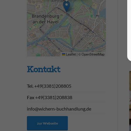
Leaflet
|
©
OpenStreetMap
Kontakt
Tel.
+49(3381)208805
Fax
+49(3381)208838
info@wichern-buchhandlung.de
zur Webseite