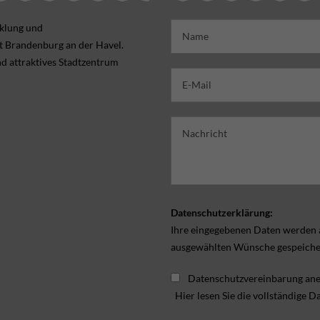
cklung und
dt Brandenburg an der Havel.
nd attraktives Stadtzentrum
Datenschutzerklärung:
Ihre eingegebenen Daten werden a
ausgewählten Wünsche gespeicher
Datenschutzvereinbarung ane
Hier lesen Sie die vollständige 