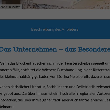
Kati Krüger
Antje Preuschoff
Beschrei­bung des Anbie­ters
Das Unternehmen – das Besonder
Wenn das Brückenhäuschen sich in der Fensterscheibe spiegelt un
Inneren fällt, entfaltet die Wichern Buchhandlung in der Ritterstr
der kleine, unabhängige Laden von Dorina Neie bereits dazu ein, s
Neben christlicher Literatur, Sachbüchern und Belletristik, zeich
Angebot aus. Darüber hinaus ist ein Tisch allein regionalen Autore
entdecken, die über ihre eigene Stadt, aber auch fantasiereiche Ge
Reimann.