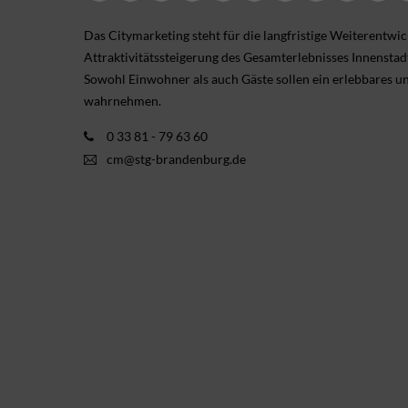
Das Citymarketing steht für die langfristige Weiterentwi
Attraktivitätssteigerung des Gesamterlebnisses Innensta
Sowohl Einwohner als auch Gäste sollen ein erlebbares u
wahrnehmen.
0 33 81 - 79 63 60
cm@stg-brandenburg.de