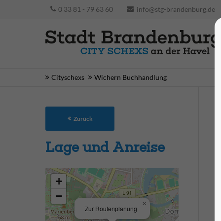
0 33 81 - 79 63 60
info@stg-brandenburg.de
Cityschexs
Wichern Buchhandlung
Zurück
Lage und Anreise
+
−
×
Zur Routenplanung