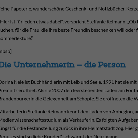
Feine Papeterie, wunderschöne Geschenk- und Notizbücher, Kerzen
„Hier ist für jeden etwas dabei“, verspricht Steffanie Reimann. „Ob 
suchen, für die Frau, die ihre beste Freundin beschenken will oder 
Sommerlektüre.“
[nbsp]
Die Unternehmerin – die Person
Dorina Neie ist Buchhändlerin mit Leib und Seele. 1991 hat sie mit 
Premnitz eröffnet. Als sie 2007 den leerstehenden Laden am Fonta
Brandenburgerin die Gelegenheit am Schopfe. Sie eröffneten die 
Mitarbeiterin Steffanie Reimann kennt den Laden von Anbeginn, ar
Medienwissenschaftsstudium als Verkäuferin. Es folgten Aufgaben 
jüngst für die Festanstellung zurück in ihre Heimatstadt zog. Hier g
Beruf, es sind so liebe Kunden“, schwärmt der Neuzugang.