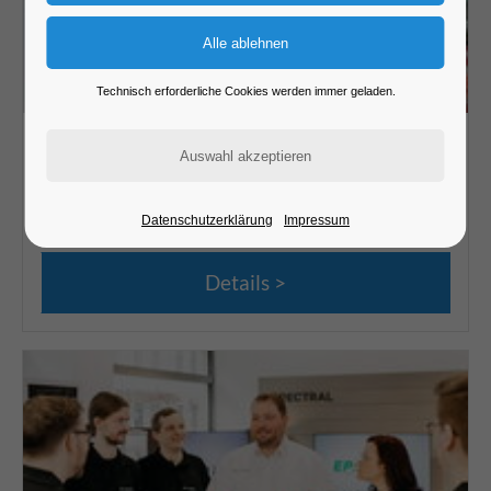
Technisch erforderliche Cookies werden immer geladen.
City Com
gerade
geschlossen
Datenschutzerklärung
Impressum
Details