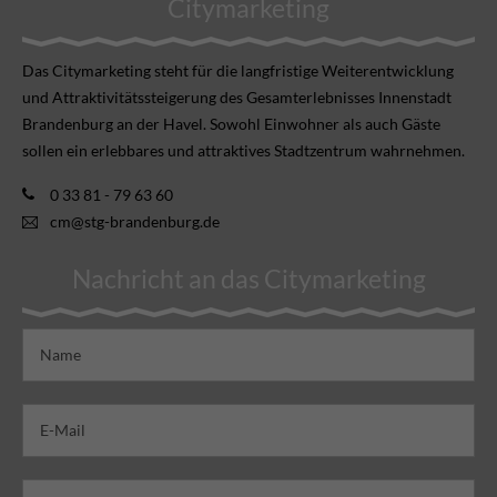
Citymarketing
Das Citymarketing steht für die langfristige Weiterentwicklung
und Attraktivitätssteigerung des Gesamterlebnisses Innenstadt
Brandenburg an der Havel. Sowohl Einwohner als auch Gäste
sollen ein erlebbares und attraktives Stadtzentrum wahrnehmen.
0 33 81 - 79 63 60
cm@stg-brandenburg.de
Nachricht an das Citymarketing